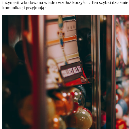
inżynierii wbudowana wiadro wzdłuż korzyści . Ten szybki działanie 
komunikacji przyjmują :