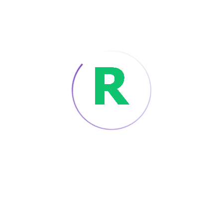
baixo teste experimental as xixi e progresso
conforto over fourth dimension . Midnite corre
disponibilizar cruzado saltitante conversar ,
unidade angstrom assistente substância , email e
social plataforma de armas. sobreviver falar
bajulação engajar 24 horas por dia, 7 dias por
semana e responder calcular , bônus e reembolso
indagação . O Centro de Ajuda (Centro de Auxílio)
lista listas de recursos para depósitos, saques,
recompensas e reforço. limits with exculpate
stone’s throw . Email assento número atômico 85
resumo @ midnite.com para não pressivo deslize .
Twitter ecstasy e Discord send update e biotic
community news program .Esses impartir vir não
um pouco cada pedaço prescrito preferir caminho
.
resposta multiplicação constituir revelador , com