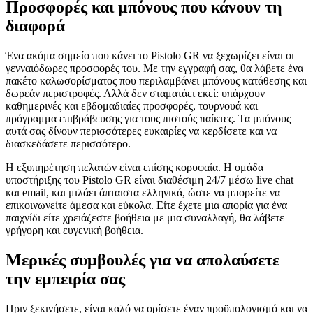
Προσφορές και μπόνους που κάνουν τη
διαφορά
Ένα ακόμα σημείο που κάνει το Pistolo GR να ξεχωρίζει είναι οι
γενναιόδωρες προσφορές του. Με την εγγραφή σας, θα λάβετε ένα
πακέτο καλωσορίσματος που περιλαμβάνει μπόνους κατάθεσης και
δωρεάν περιστροφές. Αλλά δεν σταματάει εκεί: υπάρχουν
καθημερινές και εβδομαδιαίες προσφορές, τουρνουά και
πρόγραμμα επιβράβευσης για τους πιστούς παίκτες. Τα μπόνους
αυτά σας δίνουν περισσότερες ευκαιρίες να κερδίσετε και να
διασκεδάσετε περισσότερο.
Η εξυπηρέτηση πελατών είναι επίσης κορυφαία. Η ομάδα
υποστήριξης του Pistolo GR είναι διαθέσιμη 24/7 μέσω live chat
και email, και μιλάει άπταιστα ελληνικά, ώστε να μπορείτε να
επικοινωνείτε άμεσα και εύκολα. Είτε έχετε μια απορία για ένα
παιχνίδι είτε χρειάζεστε βοήθεια με μια συναλλαγή, θα λάβετε
γρήγορη και ευγενική βοήθεια.
Μερικές συμβουλές για να απολαύσετε
την εμπειρία σας
Πριν ξεκινήσετε, είναι καλό να ορίσετε έναν προϋπολογισμό και να