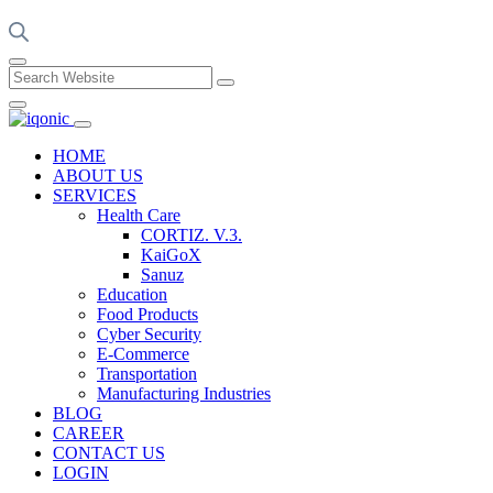
HOME
ABOUT US
SERVICES
Health Care
CORTIZ. V.3.
KaiGoX
Sanuz
Education
Food Products
Cyber Security
E-Commerce
Transportation
Manufacturing Industries
BLOG
CAREER
CONTACT US
LOGIN