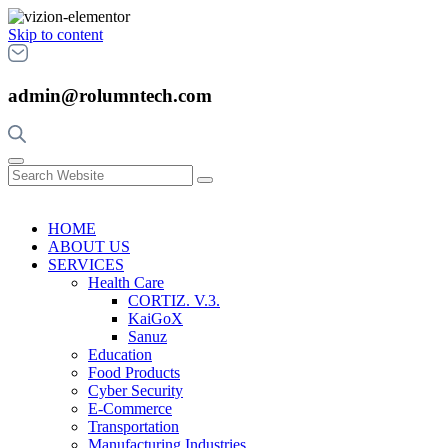
Skip to content
admin@rolumntech.com
HOME
ABOUT US
SERVICES
Health Care
CORTIZ. V.3.
KaiGoX
Sanuz
Education
Food Products
Cyber Security
E-Commerce
Transportation
Manufacturing Industries