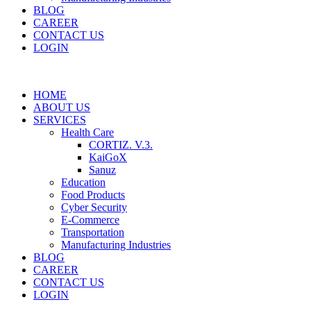
BLOG
CAREER
CONTACT US
LOGIN
HOME
ABOUT US
SERVICES
Health Care
CORTIZ. V.3.
KaiGoX
Sanuz
Education
Food Products
Cyber Security
E-Commerce
Transportation
Manufacturing Industries
BLOG
CAREER
CONTACT US
LOGIN