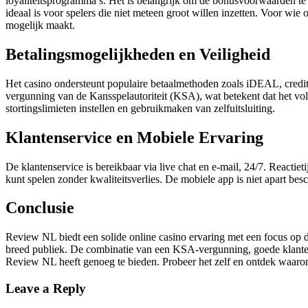
loyaliteitsprogramma’s. Het is belangrijk om de bonusvoorwaarden te 
ideaal is voor spelers die niet meteen groot willen inzetten. Voor wie 
mogelijk maakt.
Betalingsmogelijkheden en Veiligheid
Het casino ondersteunt populaire betaalmethoden zoals iDEAL, creditca
vergunning van de Kansspelautoriteit (KSA), wat betekent dat het v
stortingslimieten instellen en gebruikmaken van zelfuitsluiting.
Klantenservice en Mobiele Ervaring
De klantenservice is bereikbaar via live chat en e-mail, 24/7. Reacti
kunt spelen zonder kwaliteitsverlies. De mobiele app is niet apart be
Conclusie
Review NL biedt een solide online casino ervaring met een focus op d
breed publiek. De combinatie van een KSA-vergunning, goede klantens
Review NL heeft genoeg te bieden. Probeer het zelf en ontdek waarom
Leave a Reply