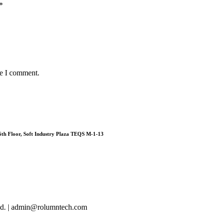
*
me I comment.
th Floor, Soft Industry Plaza TEQS M-1-13
ed. | admin@rolumntech.com